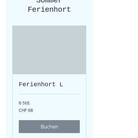
Sommer
Ferienhort
Ferienhort L
6 Std.
68
CHF 68
Schweizer
Franken
Buchen