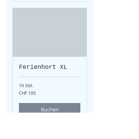
Ferienhort XL
10 Std.
105
CHF 105
Schweizer
Franken
Buchen
Place for Kids