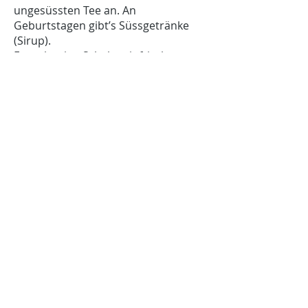
ungesüssten Tee an. An
Geburtstagen gibt’s Süssgetränke
(Sirup).
Es steht eine Schale mit frischem
saisonalem Obst bereit, wo sich die
Kinder frei bedienen dürfen.
Es gibt täglich Salat und oder
Gemüse, gekocht oder als Rohkost
oder verarbeitet als Sauce oder in
einem Gericht wie z.B.
Gemüselasagne.
1-2mal pro Woche gibt es ein
Dessert.
Das Zvieri setzt sich aus folgenden
Zutaten zusammen
Obst oder Rohkost
Getreideprodukte (Zwieback,
Knäckebrot, Pancroc ect.)