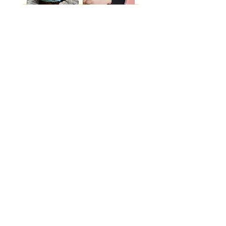
Place for Kids
Unterdorfstrasse 19
8105 Watt bei Regensdorf
Öffnungszeiten Mo-Fr
12.00 bis 18.00 Uhr
Ferienhort
08.00 bis 18.00 Uhr
Telefon:
Hort in Watt